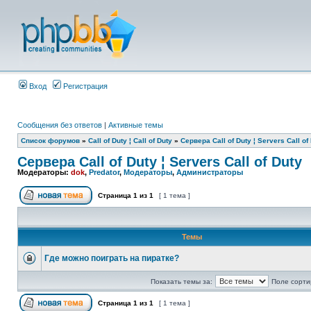
Вход
Регистрация
Сообщения без ответов
|
Активные темы
Список форумов
»
Call of Duty ¦ Call of Duty
»
Сервера Call of Duty ¦ Servers Call of
Сервера Call of Duty ¦ Servers Call of Duty
Модераторы:
dok
,
Predator
,
Модераторы
,
Администраторы
Страница
1
из
1
[ 1 тема ]
Темы
Где можно поиграть на пиратке?
Показать темы за:
Поле сорти
Страница
1
из
1
[ 1 тема ]