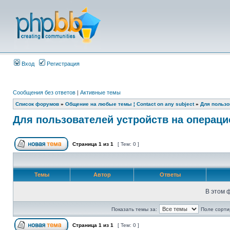
Вход
Регистрация
Сообщения без ответов
|
Активные темы
Список форумов
»
Общение на любые темы ¦ Contact on any subject
»
Для пользо
Для пользователей устройств на операц
Страница
1
из
1
[ Тем: 0 ]
Темы
Автор
Ответы
В этом 
Показать темы за:
Поле сорти
Страница
1
из
1
[ Тем: 0 ]