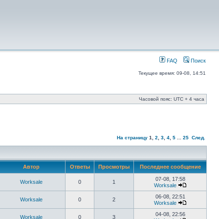
FAQ
Поиск
Текущее время: 09-08, 14:51
Часовой пояс: UTC + 4 часа
На страницу
1
,
2
,
3
,
4
,
5
...
25
След.
Автор
Ответы
Просмотры
Последнее сообщение
07-08, 17:58
Worksale
0
1
Worksale
06-08, 22:51
Worksale
0
2
Worksale
04-08, 22:56
Worksale
0
3