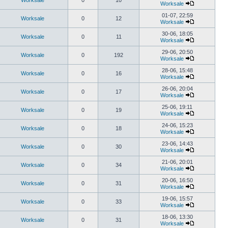
Worksale
0
10
Worksale
01-07, 22:59
Worksale
0
12
Worksale
30-06, 18:05
Worksale
0
11
Worksale
29-06, 20:50
Worksale
0
192
Worksale
28-06, 15:48
Worksale
0
16
Worksale
26-06, 20:04
Worksale
0
17
Worksale
25-06, 19:11
Worksale
0
19
Worksale
24-06, 15:23
Worksale
0
18
Worksale
23-06, 14:43
Worksale
0
30
Worksale
21-06, 20:01
Worksale
0
34
Worksale
20-06, 16:50
Worksale
0
31
Worksale
19-06, 15:57
Worksale
0
33
Worksale
18-06, 13:30
Worksale
0
31
Worksale