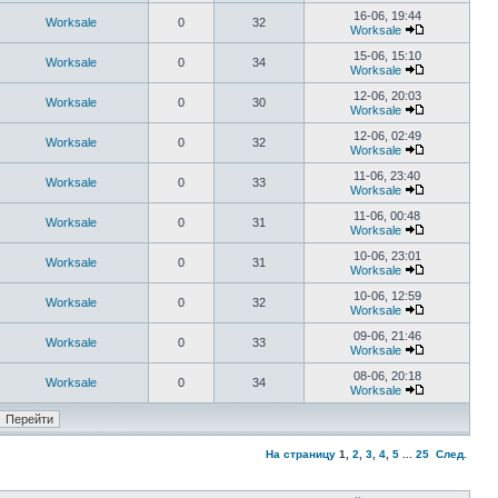
16-06, 19:44
Worksale
0
32
Worksale
15-06, 15:10
Worksale
0
34
Worksale
12-06, 20:03
Worksale
0
30
Worksale
12-06, 02:49
Worksale
0
32
Worksale
11-06, 23:40
Worksale
0
33
Worksale
11-06, 00:48
Worksale
0
31
Worksale
10-06, 23:01
Worksale
0
31
Worksale
10-06, 12:59
Worksale
0
32
Worksale
09-06, 21:46
Worksale
0
33
Worksale
08-06, 20:18
Worksale
0
34
Worksale
На страницу
1
,
2
,
3
,
4
,
5
...
25
След.