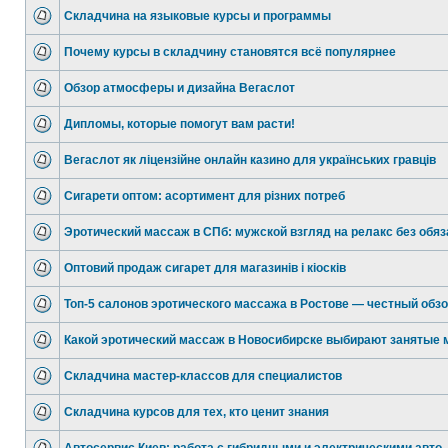
Складчина на языковые курсы и программы
Почему курсы в складчину становятся всё популярнее
Обзор атмосферы и дизайна Вегаслот
Дипломы, которые помогут вам расти!
Вегаслот як ліцензійне онлайн казино для українських гравців
Сигарети оптом: асортимент для різних потреб
Эротический массаж в СПб: мужской взгляд на релакс без обяз
Оптовий продаж сигарет для магазинів і кіосків
Топ-5 салонов эротического массажа в Ростове — честный обз
Какой эротический массаж в Новосибирске выбирают занятые 
Складчина мастер-классов для специалистов
Складчина курсов для тех, кто ценит знания