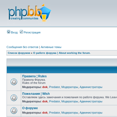
Вход
Регистрация
Сообщения без ответов
|
Активные темы
Список форумов
»
О работе форума ¦ About working the forum.
Правила ¦ Rules
Правила Форума.
Rules of the forum
Модераторы:
dok
,
Predator
,
Модераторы
,
Администраторы
Пожелания ¦ Wish
Оставляем здесь замечания и пожелания по работе форума. We Leave h
Модераторы:
dok
,
Predator
,
Модераторы
,
Администраторы
О форуме
Модераторы:
dok
,
Predator
,
Модераторы
,
Администраторы