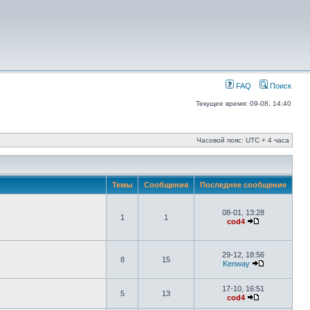
FAQ
Поиск
Текущее время: 09-08, 14:40
Часовой пояс: UTC + 4 часа
Темы
Сообщения
Последнее сообщение
08-01, 13:28
1
1
cod4
29-12, 18:56
8
15
Kenway
17-10, 16:51
5
13
cod4