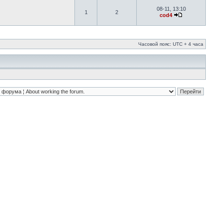
08-11, 13:10
1
2
cod4
Часовой пояс: UTC + 4 часа